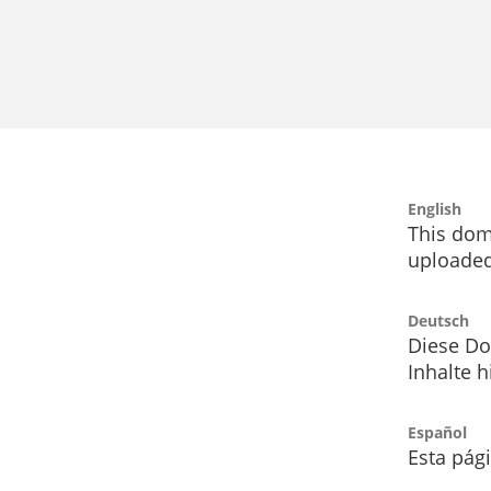
English
This dom
uploaded
Deutsch
Diese Do
Inhalte h
Español
Esta pág