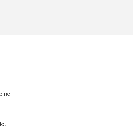
eine
do.