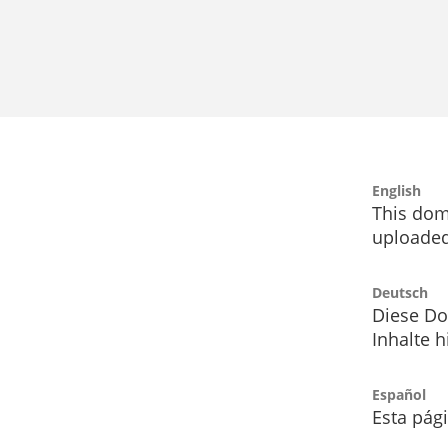
English
This dom
uploaded
Deutsch
Diese Do
Inhalte h
Español
Esta pág