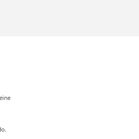
eine
do.