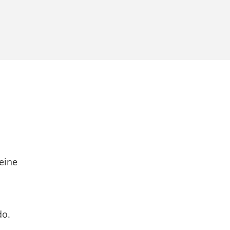
eine
do.