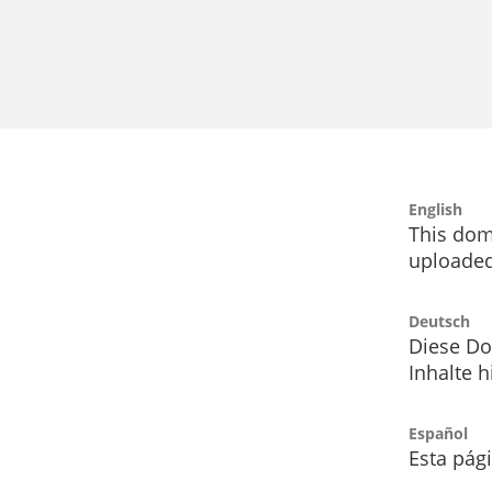
English
This dom
uploaded
Deutsch
Diese Do
Inhalte h
Español
Esta pág