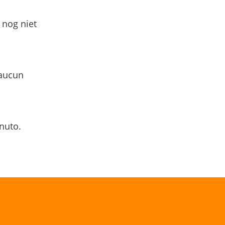
 nog niet
 aucun
nuto.