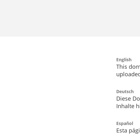
English
This dom
uploaded
Deutsch
Diese Do
Inhalte h
Español
Esta pág