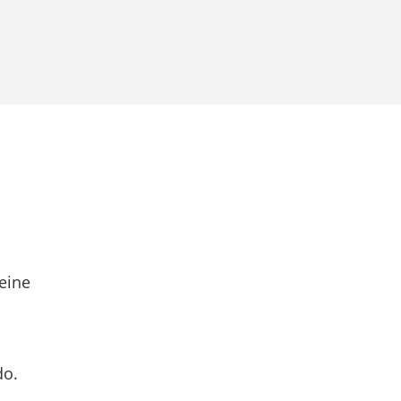
eine
do.