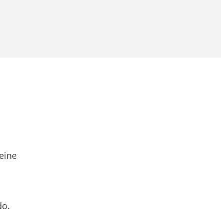
eine
do.