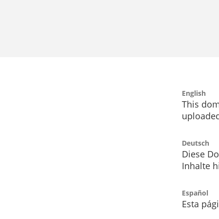
English
This dom
uploaded
Deutsch
Diese Do
Inhalte h
Español
Esta pág