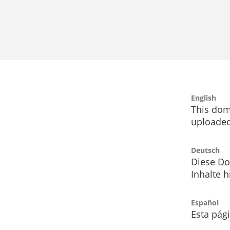
English
This dom
uploaded
Deutsch
Diese Do
Inhalte h
Español
Esta pág