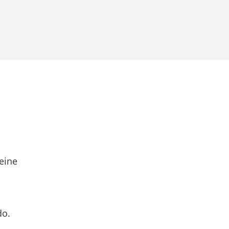
eine
do.