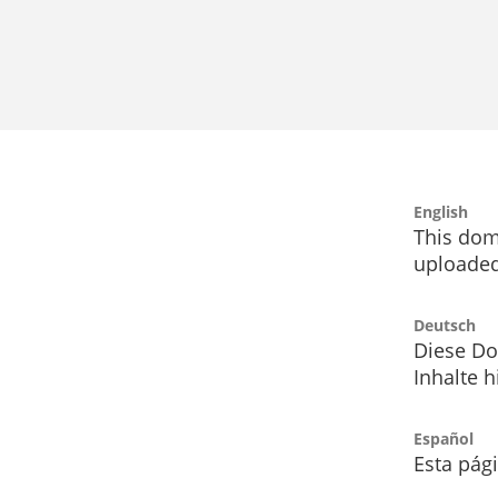
English
This dom
uploaded
Deutsch
Diese Do
Inhalte h
Español
Esta pág