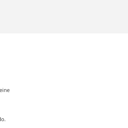
eine
do.