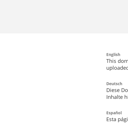
English
This dom
uploaded
Deutsch
Diese Do
Inhalte h
Español
Esta pág