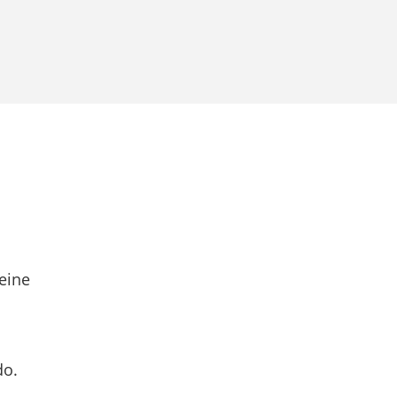
eine
do.