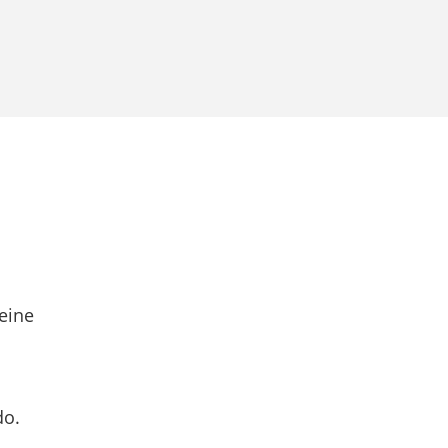
eine
do.