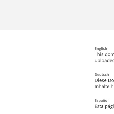
English
This dom
uploaded
Deutsch
Diese Do
Inhalte h
Español
Esta pág