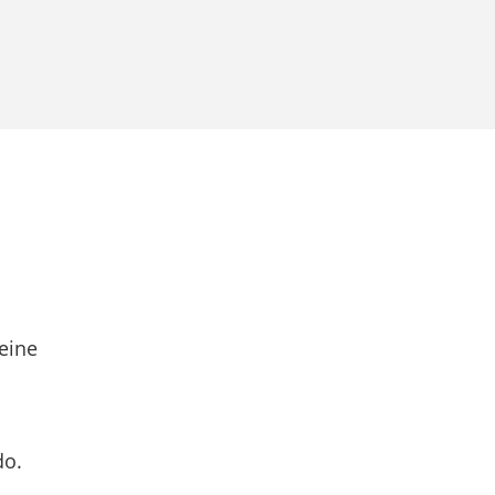
eine
do.