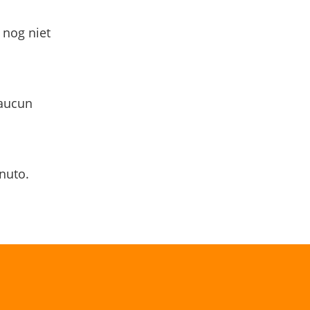
 nog niet
 aucun
nuto.