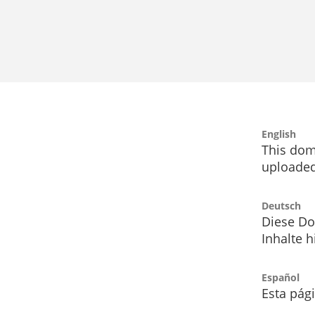
English
This dom
uploaded
Deutsch
Diese Do
Inhalte h
Español
Esta pág