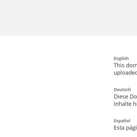
English
This dom
uploaded
Deutsch
Diese Do
Inhalte h
Español
Esta pág