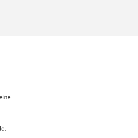
eine
do.