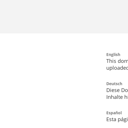
English
This dom
uploaded
Deutsch
Diese Do
Inhalte h
Español
Esta pág