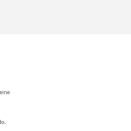
eine
do.