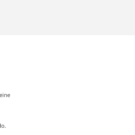
eine
do.