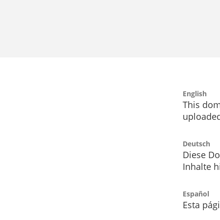
English
This dom
uploaded
Deutsch
Diese Do
Inhalte h
Español
Esta pág