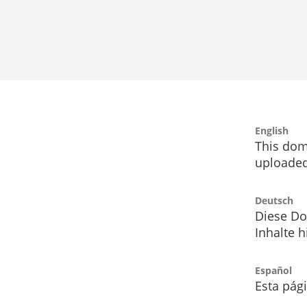
English
This dom
uploaded
Deutsch
Diese Do
Inhalte h
Español
Esta pág