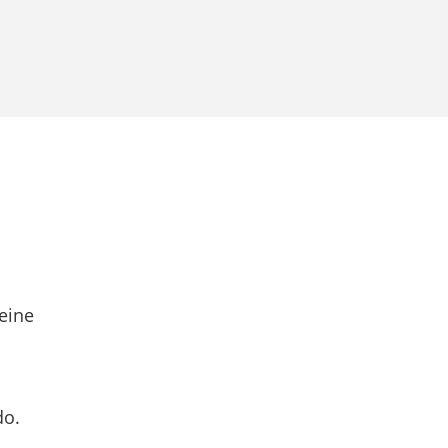
eine
do.