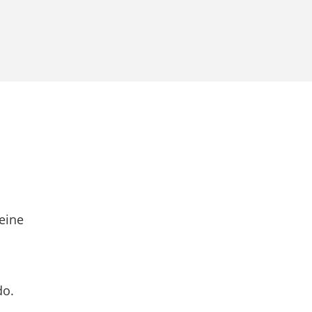
eine
do.