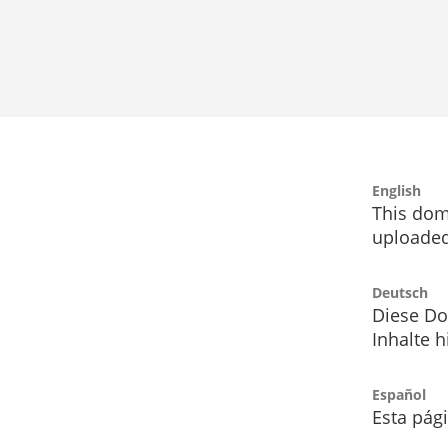
English
This dom
uploaded
Deutsch
Diese Do
Inhalte h
Español
Esta pág